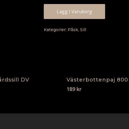
Lägg I Varukorg
Kategorier:
Påsk
,
Sill
Lägg I Varukorg
Lägg I Varukorg
rdssill DV
Västerbottenpaj 800
189
kr