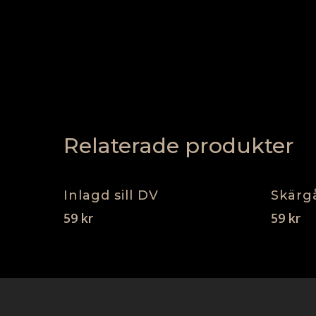
Relaterade produkter
Lägg I Varukorg
Inlagd sill DV
Skärgå
59
kr
59
kr