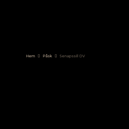
Skip
to
main
content
Hem
Påsk
Senapssill DV