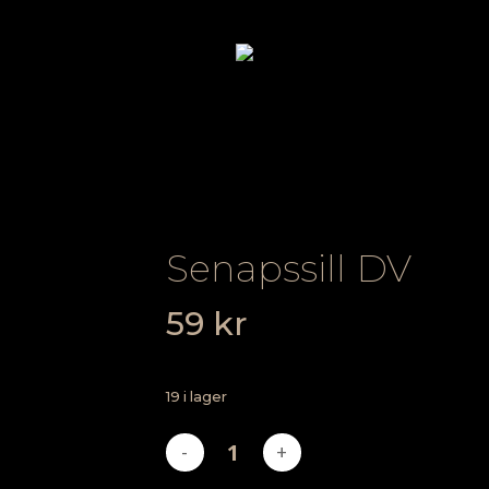
Senapssill DV
59
kr
19 i lager